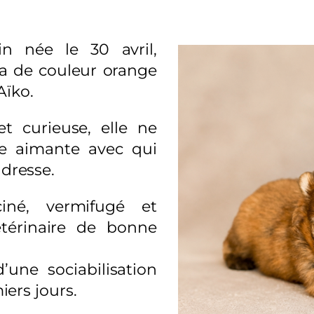
in née le 30 avril,
era de couleur orange
Aïko.
t curieuse, elle ne
e aimante avec qui
dresse.
ciné, vermifugé et
térinaire de bonne
d’une sociabilisation
ers jours.