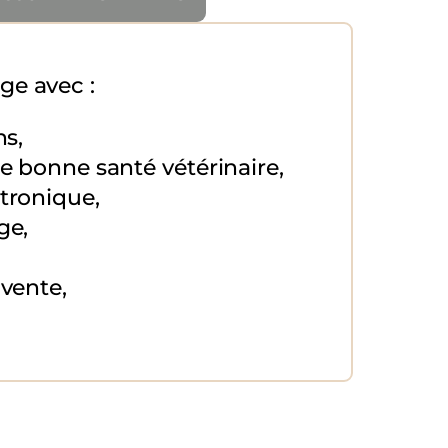
age avec :
ns,
de bonne santé vétérinaire,
tronique,
ge,
vente,