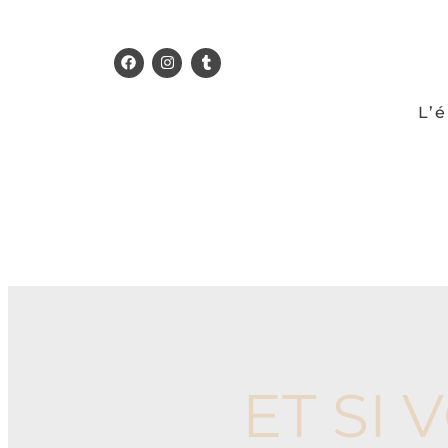
L’
ET SI 