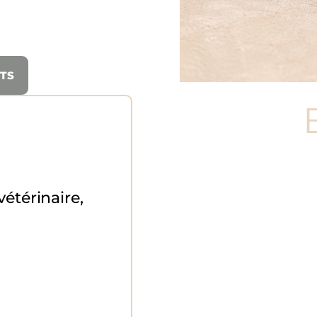
NTS
étérinaire,