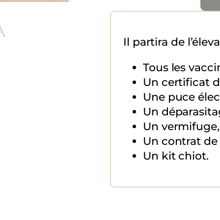
A
Il partira de l’élev
Tous les vacci
Un certificat 
Une puce élec
Un déparasita
Un vermifuge,
Un contrat de 
Un kit chiot.